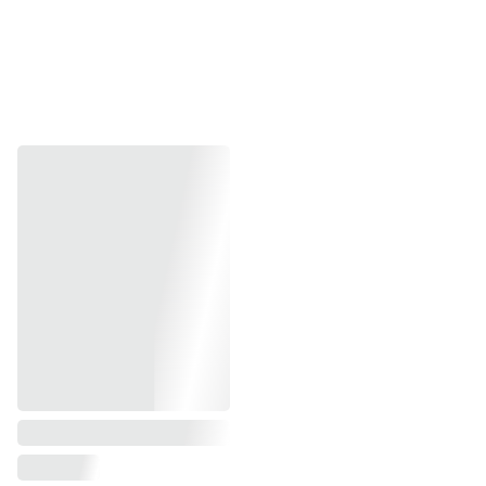
Kiểm tra tốc độ cao cho leadframe, substrate, strip và
stacked die
Hotline  0839 54 9178 (Zalo/Mob)
Brochures & Catalogs
Tải xuống Brochure & Catalog Nordson DAGE 4800