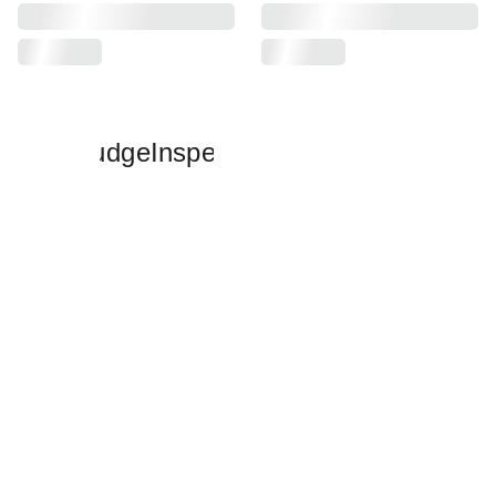
Liên hệ: Hồ Lê Long Thiên
(Mr.)
+84 (0) 839 54 9178
info@nudgeinspect.com
VP HCM
: Tầng 2, Tòa nhà
NudgeInspect
Saigon Paragon, 3 Nguyễn
Lương Bằng, Tân Mỹ, Quận 7,
© Copyright - All Rights 
Hồ Chí Minh
Reserved
NudgeInsepct 