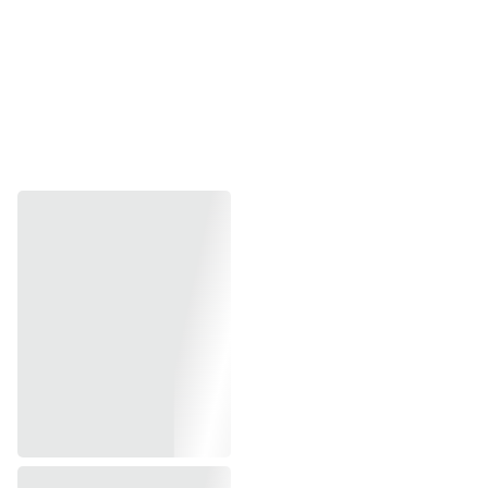
Brochures & Catalogs
Tải xuống Brochure & Catalog X-ray Nordson Ruby XL
XD7800NT
Hotline  0839 54 9178 (Zalo/Mob)