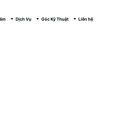
hẩm
Dịch Vụ
Góc Kỹ Thuật
Liên hệ
Bộ Kit vật tư 
Consumables Ki
Bộ phụ kiện tiêu hao
stub, keo dẫn, vật tư