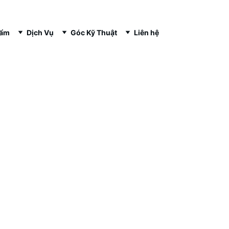
hẩm
Dịch Vụ
Góc Kỹ Thuật
Liên hệ
X-RAY & CT-SCAN
9/27/2025
4 phút đọc